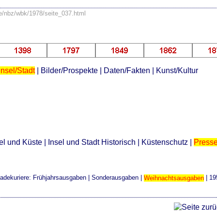
se/nbz/wbk/1978/seite_037.html
Insel/Stadt
|
Bilder/Prospekte
|
Daten/Fakten
|
Kunst/Kultur
el und Küste
|
Insel und Stadt Historisch
|
Küstenschutz
|
Press
adekuriere:
Frühjahrsausgaben
|
Sonderausgaben
|
Weihnachtsausgaben
|
19