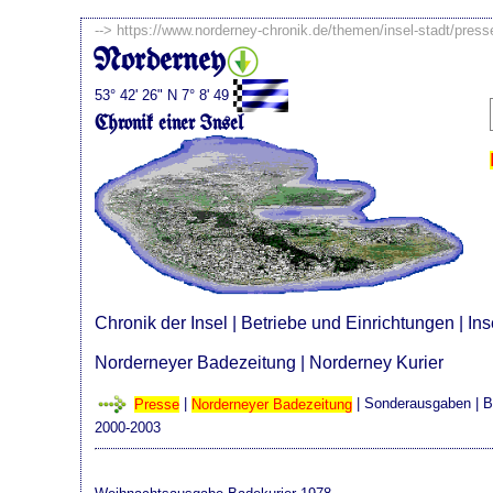
-->
https://www.norderney-chronik.de/themen/insel-stadt/pres
Norderney
53° 42' 26" N 7° 8' 49
Chronik einer Insel
Chronik der Insel
|
Betriebe und Einrichtungen
|
Ins
Norderneyer Badezeitung
|
Norderney Kurier
Presse
|
Norderneyer Badezeitung
|
Sonderausgaben
| B
2000-2003