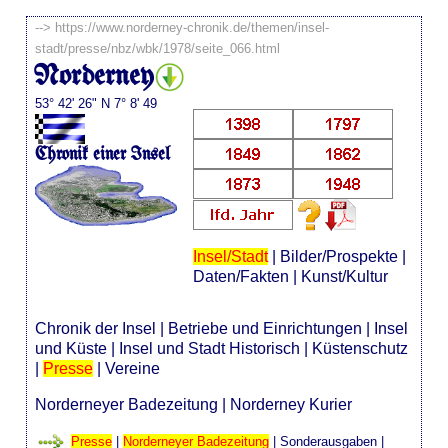
-->
https://www.norderney-chronik.de/themen/insel-
stadt/presse/nbz/wbk/1978/seite_066.html
Norderney
53° 42' 26" N 7° 8' 49
Chronik einer Insel
Insel/Stadt
|
Bilder/Prospekte
|
Daten/Fakten
|
Kunst/Kultur
Chronik der Insel
|
Betriebe und Einrichtungen
|
Insel
und Küste
|
Insel und Stadt Historisch
|
Küstenschutz
|
Presse
|
Vereine
Norderneyer Badezeitung
|
Norderney Kurier
Presse
|
Norderneyer Badezeitung
|
Sonderausgaben
|