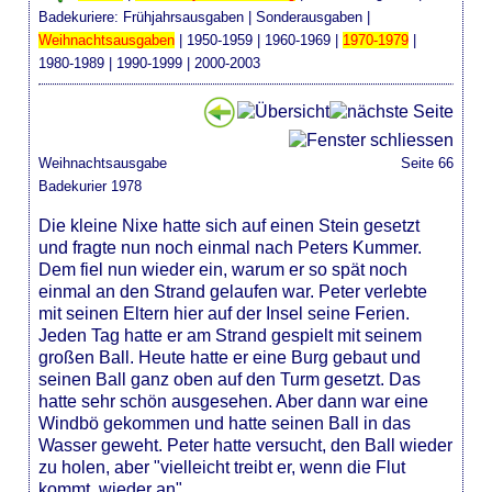
Badekuriere:
Frühjahrsausgaben
|
Sonderausgaben
|
Weihnachtsausgaben
|
1950-1959
|
1960-1969
|
1970-1979
|
1980-1989
|
1990-1999
|
2000-2003
Weihnachtsausgabe
Seite 66
Badekurier 1978
Die kleine Nixe hatte sich auf einen Stein gesetzt
und fragte nun noch einmal nach Peters Kummer.
Dem fiel nun wieder ein, warum er so spät noch
einmal an den Strand gelaufen war. Peter verlebte
mit seinen Eltern hier auf der Insel seine Ferien.
Jeden Tag hatte er am Strand gespielt mit seinem
großen Ball. Heute hatte er eine Burg gebaut und
seinen Ball ganz oben auf den Turm gesetzt. Das
hatte sehr schön ausgesehen. Aber dann war eine
Windbö gekommen und hatte seinen Ball in das
Wasser geweht. Peter hatte versucht, den Ball wieder
zu holen, aber "vielleicht treibt er, wenn die Flut
kommt, wieder an".