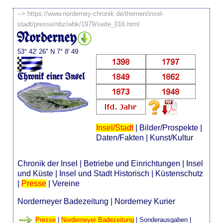
-->
https://www.norderney-chronik.de/themen/insel-
stadt/presse/nbz/wbk/1979/seite_016.html
Norderney
53° 42' 26" N 7° 8' 49
Chronik einer Insel
Insel/Stadt
|
Bilder/Prospekte
|
Daten/Fakten
|
Kunst/Kultur
Chronik der Insel
|
Betriebe und Einrichtungen
|
Insel
und Küste
|
Insel und Stadt Historisch
|
Küstenschutz
|
Presse
|
Vereine
Norderneyer Badezeitung
|
Norderney Kurier
Presse
|
Norderneyer Badezeitung
|
Sonderausgaben
|