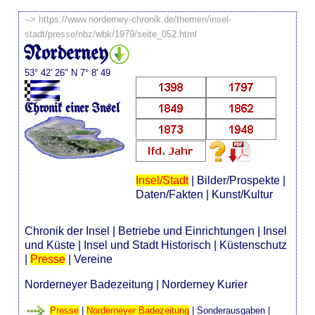
-->
https://www.norderney-chronik.de/themen/insel-
stadt/presse/nbz/wbk/1979/seite_052.html
Norderney
53° 42' 26" N 7° 8' 49
Chronik einer Insel
Insel/Stadt
|
Bilder/Prospekte
|
Daten/Fakten
|
Kunst/Kultur
Chronik der Insel
|
Betriebe und Einrichtungen
|
Insel
und Küste
|
Insel und Stadt Historisch
|
Küstenschutz
|
Presse
|
Vereine
Norderneyer Badezeitung
|
Norderney Kurier
Presse
|
Norderneyer Badezeitung
|
Sonderausgaben
|