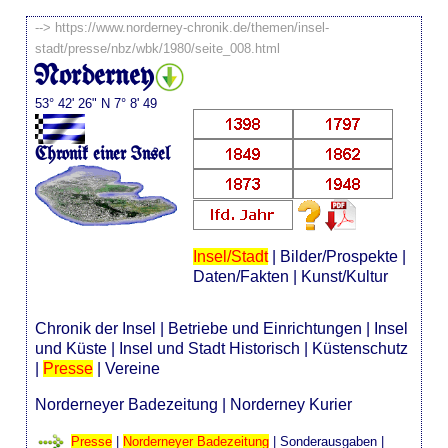
-->
https://www.norderney-chronik.de/themen/insel-
stadt/presse/nbz/wbk/1980/seite_008.html
Norderney
53° 42' 26" N 7° 8' 49
Chronik einer Insel
Insel/Stadt
|
Bilder/Prospekte
|
Daten/Fakten
|
Kunst/Kultur
Chronik der Insel
|
Betriebe und Einrichtungen
|
Insel
und Küste
|
Insel und Stadt Historisch
|
Küstenschutz
|
Presse
|
Vereine
Norderneyer Badezeitung
|
Norderney Kurier
Presse
|
Norderneyer Badezeitung
|
Sonderausgaben
|