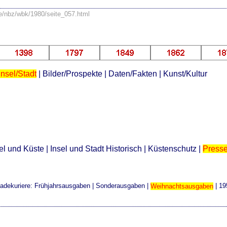
se/nbz/wbk/1980/seite_057.html
Insel/Stadt
|
Bilder/Prospekte
|
Daten/Fakten
|
Kunst/Kultur
el und Küste
|
Insel und Stadt Historisch
|
Küstenschutz
|
Press
adekuriere:
Frühjahrsausgaben
|
Sonderausgaben
|
Weihnachtsausgaben
|
19