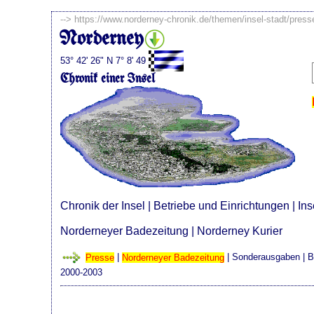
-->
https://www.norderney-chronik.de/themen/insel-stadt/pres
Norderney
53° 42' 26" N 7° 8' 49
Chronik einer Insel
Chronik der Insel
|
Betriebe und Einrichtungen
|
Ins
Norderneyer Badezeitung
|
Norderney Kurier
Presse
|
Norderneyer Badezeitung
|
Sonderausgaben
| B
2000-2003