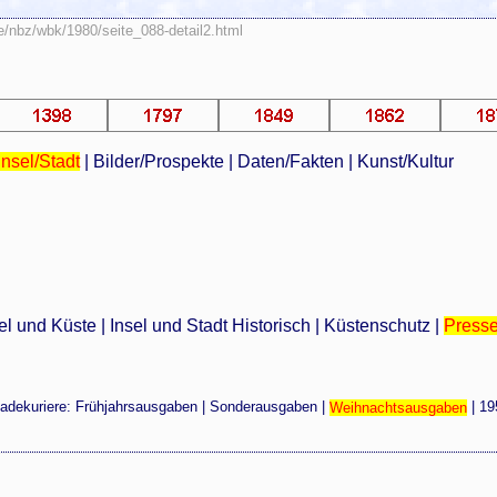
e/nbz/wbk/1980/seite_088-detail2.html
Insel/Stadt
|
Bilder/Prospekte
|
Daten/Fakten
|
Kunst/Kultur
el und Küste
|
Insel und Stadt Historisch
|
Küstenschutz
|
Press
adekuriere:
Frühjahrsausgaben
|
Sonderausgaben
|
Weihnachtsausgaben
|
19