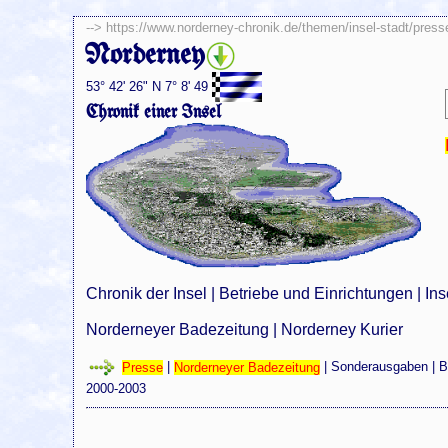
-->
https://www.norderney-chronik.de/themen/insel-stadt/press
Norderney
53° 42' 26" N 7° 8' 49
Chronik einer Insel
Chronik der Insel
|
Betriebe und Einrichtungen
|
Ins
Norderneyer Badezeitung
|
Norderney Kurier
Presse
|
Norderneyer Badezeitung
|
Sonderausgaben
| B
2000-2003