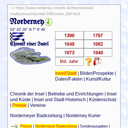
-->
https://www.norderney-chronik.de/themen/insel-
stadt/presse/nbz/wbk/1981/seite_006.html
Norderney
53° 42' 26" N 7° 8' 49
Chronik einer Insel
Insel/Stadt
|
Bilder/Prospekte
|
Daten/Fakten
|
Kunst/Kultur
Chronik der Insel
|
Betriebe und Einrichtungen
|
Insel
und Küste
|
Insel und Stadt Historisch
|
Küstenschutz
|
Presse
|
Vereine
Norderneyer Badezeitung
|
Norderney Kurier
Presse
|
Norderneyer Badezeitung
|
Sonderausgaben
|