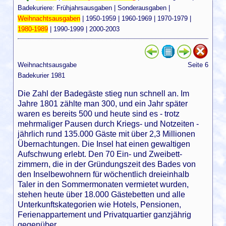
Badekuriere:
Frühjahrsausgaben
|
Sonderausgaben
|
Weihnachtsausgaben
|
1950-1959
|
1960-1969
|
1970-1979
|
1980-1989
|
1990-1999
|
2000-2003
Weihnachtsausgabe
Seite 6
Badekurier 1981
Die Zahl der Badegäste stieg nun schnell an. Im
Jahre 1801 zählte man 300, und ein Jahr später
waren es bereits 500 und heute sind es - trotz
mehrmaliger Pausen durch Kriegs- und Notzeiten -
jährlich rund 135.000 Gäste mit über 2,3 Millionen
Übernachtungen. Die Insel hat einen gewaltigen
Aufschwung erlebt. Den 70 Ein- und Zweibett-
zimmern, die in der Gründungszeit des Bades von
den Inselbewohnern für wöchentlich dreieinhalb
Taler in den Sommermonaten vermietet wurden,
stehen heute über 18.000 Gästebetten und alle
Unterkunftskategorien wie Hotels, Pensionen,
Ferienappartement und Privatquartier ganzjährig
gegenüber.