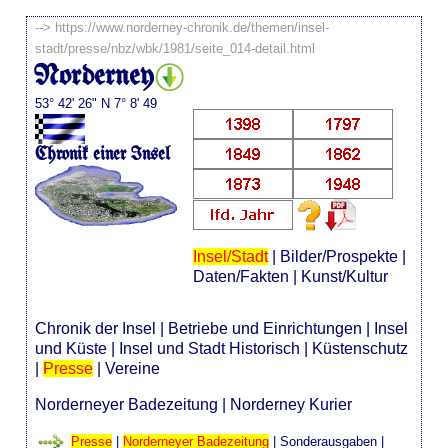
-->
https://www.norderney-chronik.de/themen/insel-
stadt/presse/nbz/wbk/1981/seite_014-detail.html
Norderney
53° 42' 26" N 7° 8' 49
Chronik einer Insel
Insel/Stadt
|
Bilder/Prospekte
|
Daten/Fakten
|
Kunst/Kultur
Chronik der Insel
|
Betriebe und Einrichtungen
|
Insel
und Küste
|
Insel und Stadt Historisch
|
Küstenschutz
|
Presse
|
Vereine
Norderneyer Badezeitung
|
Norderney Kurier
Presse
|
Norderneyer Badezeitung
|
Sonderausgaben
|