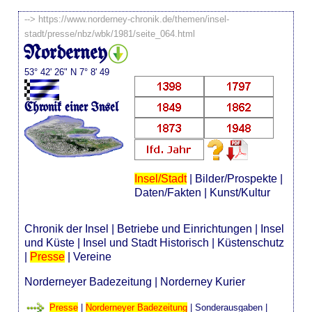
-->
https://www.norderney-chronik.de/themen/insel-
stadt/presse/nbz/wbk/1981/seite_064.html
Norderney
53° 42' 26" N 7° 8' 49
Chronik einer Insel
Insel/Stadt
|
Bilder/Prospekte
|
Daten/Fakten
|
Kunst/Kultur
Chronik der Insel
|
Betriebe und Einrichtungen
|
Insel
und Küste
|
Insel und Stadt Historisch
|
Küstenschutz
|
Presse
|
Vereine
Norderneyer Badezeitung
|
Norderney Kurier
Presse
|
Norderneyer Badezeitung
|
Sonderausgaben
|