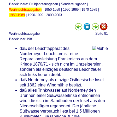
Badekuriere:
Frühjahrsausgaben
|
Sonderausgaben
|
Weihnachtsausgaben
|
1950-1959
|
1960-1969
|
1970-1979
|
1980-1989
|
1990-1999
|
2000-2003
Weihnachtsausgabe
Seite 81
Badekurier 1981
daß der Leuchtapparat des
Norderneyer Leuchtturms - eine
Reparationsleistung Frankreichs aus dem
Kriege 1870/71 - sich nicht im Uhrzeigersinn,
sondern als einziges deutsches Leuchtfeuer
sich links herum dreht.
daß Norderney als einzige Ostfriesische Insel
seit 1862 eine Windmühle besitzt.
daß alles Trinkwasser auf Norderney den
Brunnen einer Süßwasserlinse entnommen
wird, die sich im Sandboden der Insel aus den
Niederschlägen regeneriert. Der jährliche
Süßwasserverbrauch liegt bei 1,5 Millionen
Kubikmeter. Die jährliche, für die