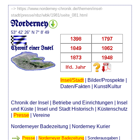
-->
https://www.norderney-chronik.de/themen/insel-
stadt/presse/nbz/wbk/1981/seite_081.html
Norderney
53° 42' 26" N 7° 8' 49
Chronik einer Insel
Insel/Stadt
|
Bilder/Prospekte
|
Daten/Fakten
|
Kunst/Kultur
Chronik der Insel
|
Betriebe und Einrichtungen
|
Insel
und Küste
|
Insel und Stadt Historisch
|
Küstenschutz
|
Presse
|
Vereine
Norderneyer Badezeitung
|
Norderney Kurier
Presse
|
Norderneyer Badezeitung
|
Sonderausgaben
|