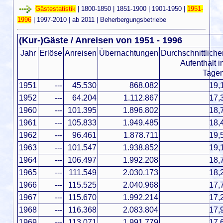
Gästestatistik
|
1800-1850
|
1851-1900
|
1901-1950
|
1951-
1996
|
1997-2010
|
ab 2011
|
Beherbergungsbetriebe
(Kur-)Gäste / Anreisen von 1951 - 1996
Jahr
Erlöse
Anreisen
Übernachtungen
Durchschnittliche
Aufenthalt i
Tage
1951
---
45.530
868.082
19,
1952
---
64.204
1.112.867
17,
1960
---
101.395
1.896.802
18,
1961
---
105.833
1.949.485
18,
1962
---
96.461
1.878.711
19,
1963
---
101.547
1.938.852
19,
1964
---
106.497
1.992.208
18,
1965
---
111.549
2.030.173
18,
1966
---
115.525
2.040.968
17,
1967
---
115.670
1.992.214
17,
1968
---
116.368
2.083.804
17,
1969
---
113.071
1.991.779
17,