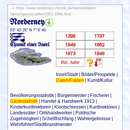
-->
https://www.norderney-chronik.de/themen/daten-
fakten/gaestezahlen/1951-1996.html
Norderney
53° 42' 26" N 7° 8' 49
Chronik einer Insel
Insel/Stadt
|
Bilder/Prospekte
|
Daten/Fakten
|
Kunst/Kultur
Bevölkerungsstatistik
|
Bürgermeister
|
Fischerei
|
Gästestatistik
|
Handel & Handwerk 1913
|
Kinderkurdirektoren
|
Klootschiessen
|
Kurdirektoren
|
Landesväter
|
Ortshandwerker
|
Politische
Zugehörigkeit
|
Schellfischfang
|
Wahlergebnisse
|
Wehrführer/Stadtbrandmeister