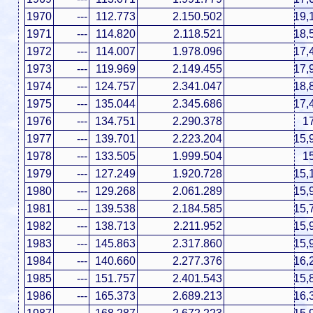
1970
---
112.773
2.150.502
19,
1971
---
114.820
2.118.521
18,
1972
---
114.007
1.978.096
17,
1973
---
119.969
2.149.455
17,
1974
---
124.757
2.341.047
18,
1975
---
135.044
2.345.686
17,
1976
---
134.751
2.290.378
1
1977
---
139.701
2.223.204
15,
1978
---
133.505
1.999.504
1
1979
---
127.249
1.920.728
15,
1980
---
129.268
2.061.289
15,
1981
---
139.538
2.184.585
15,
1982
---
138.713
2.211.952
15,
1983
---
145.863
2.317.860
15,
1984
---
140.660
2.277.376
16,
1985
---
151.757
2.401.543
15,
1986
---
165.373
2.689.213
16,