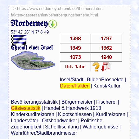
-->
https://www.norderney-chronik.de/themen/daten-
fakten/gaestezahlen/beherbergungsbetriebe.html
Norderney
53° 42' 26" N 7° 8' 49
Chronik einer Insel
Insel/Stadt
|
Bilder/Prospekte
|
Daten/Fakten
|
Kunst/Kultur
Bevölkerungsstatistik
|
Bürgermeister
|
Fischerei
|
Gästestatistik
|
Handel & Handwerk 1913
|
Kinderkurdirektoren
|
Klootschiessen
|
Kurdirektoren
|
Landesväter
|
Ortshandwerker
|
Politische
Zugehörigkeit
|
Schellfischfang
|
Wahlergebnisse
|
Wehrführer/Stadtbrandmeister