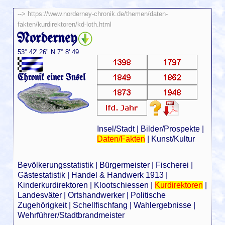
-->
https://www.norderney-chronik.de/themen/daten-
fakten/kurdirektoren/kd-loth.html
Norderney
53° 42' 26" N 7° 8' 49
Chronik einer Insel
Insel/Stadt
|
Bilder/Prospekte
|
Daten/Fakten
|
Kunst/Kultur
Bevölkerungsstatistik
|
Bürgermeister
|
Fischerei
|
Gästestatistik
|
Handel & Handwerk 1913
|
Kinderkurdirektoren
|
Klootschiessen
|
Kurdirektoren
|
Landesväter
|
Ortshandwerker
|
Politische
Zugehörigkeit
|
Schellfischfang
|
Wahlergebnisse
|
Wehrführer/Stadtbrandmeister