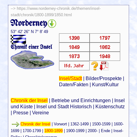
-->
https://www.norderney-chronik.de/themen/insel-
stadt/chronik/1800-1899/1850.html
Norderney
53° 42' 26" N 7° 8' 49
Chronik einer Insel
Insel/Stadt
|
Bilder/Prospekte
|
Daten/Fakten
|
Kunst/Kultur
Chronik der Insel
|
Betriebe und Einrichtungen
|
Insel
und Küste
|
Insel und Stadt Historisch
|
Küstenschutz
|
Presse
|
Vereine
Chronik der Insel
|
Vorwort
|
1362-1499
|
1500-1599
|
1600-
1699
|
1700-1799
|
1800-1899
|
1900-1999
|
2000-
|
Ende
|
Insel-