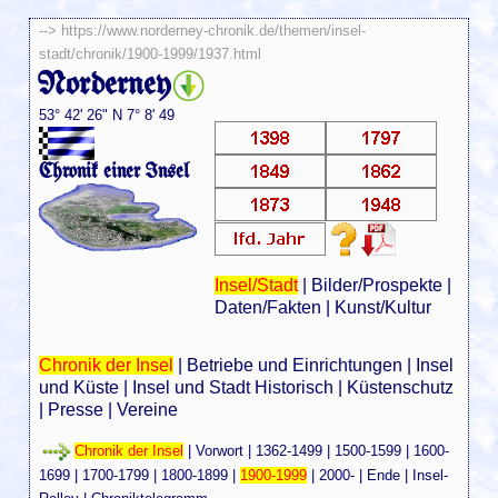
-->
https://www.norderney-chronik.de/themen/insel-
stadt/chronik/1900-1999/1937.html
Norderney
53° 42' 26" N 7° 8' 49
Chronik einer Insel
Insel/Stadt
|
Bilder/Prospekte
|
Daten/Fakten
|
Kunst/Kultur
Chronik der Insel
|
Betriebe und Einrichtungen
|
Insel
und Küste
|
Insel und Stadt Historisch
|
Küstenschutz
|
Presse
|
Vereine
Chronik der Insel
|
Vorwort
|
1362-1499
|
1500-1599
|
1600-
1699
|
1700-1799
|
1800-1899
|
1900-1999
|
2000-
|
Ende
|
Insel-