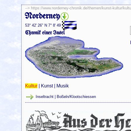
-->
https://www.norderney-chronik.de/themen/kunst-kultur/kultu
Norderney
53° 42' 26" N 7° 8' 49
Chronik einer Insel
Kultur
|
Kunst
|
Musik
Inseltracht
|
Boßeln/Klootschiessen