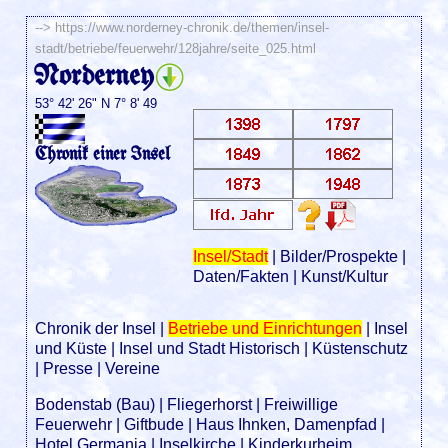
-->
https://www.norderney-chronik.de/themen/insel-
stadt/betriebe/feuerwehr/128jahre/seite_025.html
Norderney
53° 42' 26" N 7° 8' 49
Chronik einer Insel
Insel/Stadt
|
Bilder/Prospekte
|
Daten/Fakten
|
Kunst/Kultur
Chronik der Insel
|
Betriebe und Einrichtungen
|
Insel
und Küste
|
Insel und Stadt Historisch
|
Küstenschutz
|
Presse
|
Vereine
Bodenstab (Bau)
|
Fliegerhorst
|
Freiwillige
Feuerwehr
|
Giftbude
|
Haus Ihnken, Damenpfad
|
Hotel Germania
|
Inselkirche
|
Kinderkurheim