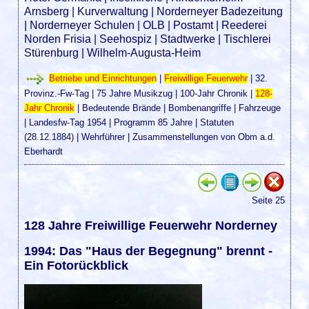
Arnsberg
|
Kurverwaltung
|
Norderneyer Badezeitung
|
Norderneyer Schulen
|
OLB
|
Postamt
|
Reederei
Norden Frisia
|
Seehospiz
|
Stadtwerke
|
Tischlerei
Stürenburg
|
Wilhelm-Augusta-Heim
Betriebe und Einrichtungen
|
Freiwillige Feuerwehr
|
32.
Provinz.-Fw-Tag
|
75 Jahre Musikzug
|
100-Jahr Chronik
|
128-
Jahr Chronik
|
Bedeutende Brände
|
Bombenangriffe
|
Fahrzeuge
|
Landesfw-Tag 1954
|
Programm 85 Jahre
|
Statuten
(28.12.1884)
|
Wehrführer
|
Zusammenstellungen von Obm a.d.
Eberhardt
Seite 25
128 Jahre Freiwillige Feuerwehr Norderney
1994: Das "Haus der Begegnung" brennt -
Ein Fotorückblick