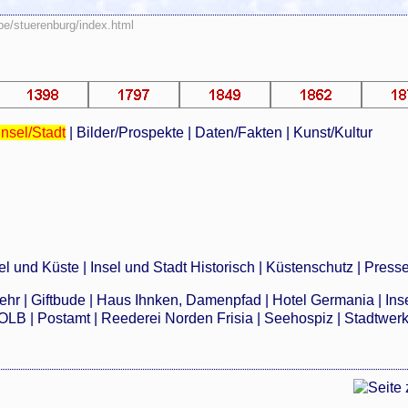
ebe/stuerenburg/index.html
Insel/Stadt
|
Bilder/Prospekte
|
Daten/Fakten
|
Kunst/Kultur
el und Küste
|
Insel und Stadt Historisch
|
Küstenschutz
|
Press
wehr
|
Giftbude
|
Haus Ihnken, Damenpfad
|
Hotel Germania
|
Ins
OLB
|
Postamt
|
Reederei Norden Frisia
|
Seehospiz
|
Stadtwer