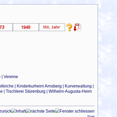
e
|
Vereine
elkirche
|
Kinderkurheim Arnsberg
|
Kurverwaltung
|
ke
|
Tischlerei Stürenburg
|
Wilhelm-Augusta-Heim
Start