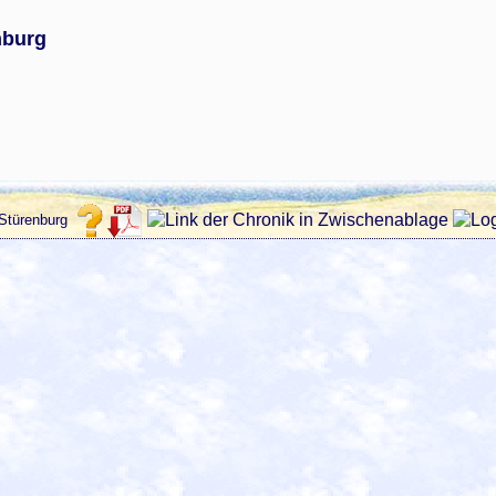
nburg
 Stürenburg