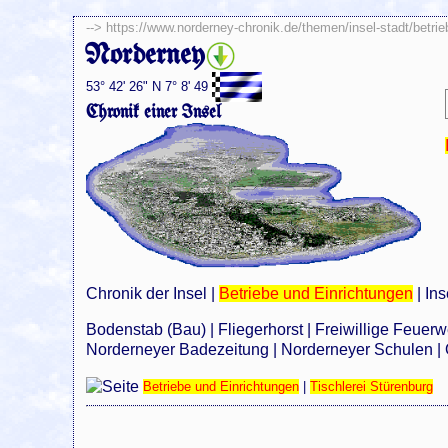
-->
https://www.norderney-chronik.de/themen/insel-stadt/betri
Norderney
53° 42' 26" N 7° 8' 49
Chronik einer Insel
Chronik der Insel
|
Betriebe und Einrichtungen
|
Ins
Bodenstab (Bau)
|
Fliegerhorst
|
Freiwillige Feuer
Norderneyer Badezeitung
|
Norderneyer Schulen
|
Betriebe und Einrichtungen
|
Tischlerei Stürenburg