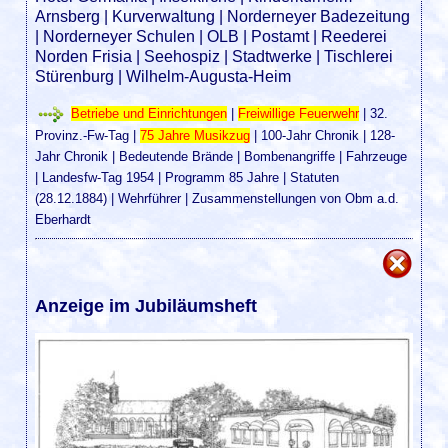
Arnsberg
|
Kurverwaltung
|
Norderneyer Badezeitung
|
Norderneyer Schulen
|
OLB
|
Postamt
|
Reederei
Norden Frisia
|
Seehospiz
|
Stadtwerke
|
Tischlerei
Stürenburg
|
Wilhelm-Augusta-Heim
Betriebe und Einrichtungen
|
Freiwillige Feuerwehr
|
32.
Provinz.-Fw-Tag
|
75 Jahre Musikzug
|
100-Jahr Chronik
|
128-
Jahr Chronik
|
Bedeutende Brände
|
Bombenangriffe
|
Fahrzeuge
|
Landesfw-Tag 1954
|
Programm 85 Jahre
|
Statuten
(28.12.1884)
|
Wehrführer
|
Zusammenstellungen von Obm a.d.
Eberhardt
Anzeige im Jubiläumsheft