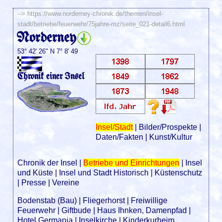
-->
https://www.norderney-chronik.de/themen/insel-
stadt/betriebe/feuerwehr/75jahre-mz/seite_021-detail6.html
Norderney
53° 42' 26" N 7° 8' 49
Chronik einer Insel
Insel/Stadt
|
Bilder/Prospekte
|
Daten/Fakten
|
Kunst/Kultur
Chronik der Insel
|
Betriebe und Einrichtungen
|
Insel
und Küste
|
Insel und Stadt Historisch
|
Küstenschutz
|
Presse
|
Vereine
Bodenstab (Bau)
|
Fliegerhorst
|
Freiwillige
Feuerwehr
|
Giftbude
|
Haus Ihnken, Damenpfad
|
Hotel Germania
|
Inselkirche
|
Kinderkurheim