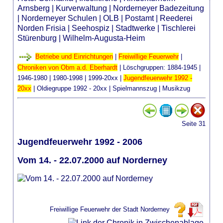
Arnsberg
|
Kurverwaltung
|
Norderneyer Badezeitung
|
Norderneyer Schulen
|
OLB
|
Postamt
|
Reederei
Norden Frisia
|
Seehospiz
|
Stadtwerke
|
Tischlerei
Stürenburg
|
Wilhelm-Augusta-Heim
Betriebe und Einrichtungen
|
Freiwillige Feuerwehr
|
Chroniken von Obm a.d. Eberhardt
| Löschgruppen:
1884-1945
|
1946-1980
|
1980-1998
|
1999-20xx
|
Jugendfeuerwehr 1992 -
20xx
|
Oldiegruppe 1992 - 20xx
|
Spielmannszug
|
Musikzug
Seite 31
Jugendfeuerwehr 1992 - 2006
Vom 14. - 22.07.2000 auf Norderney
Freiwillige Feuerwehr der Stadt Norderney