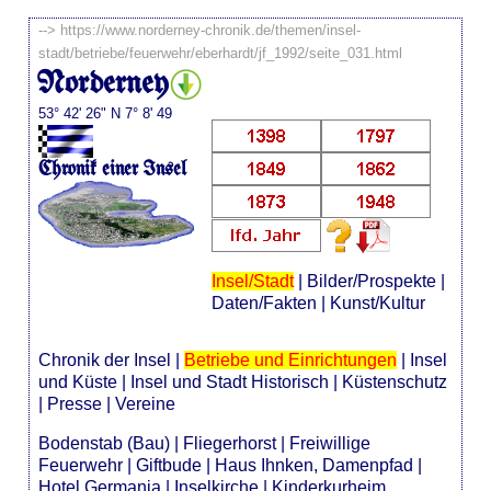
-->
https://www.norderney-chronik.de/themen/insel-
stadt/betriebe/feuerwehr/eberhardt/jf_1992/seite_031.html
Norderney
53° 42' 26" N 7° 8' 49
Chronik einer Insel
Insel/Stadt
|
Bilder/Prospekte
|
Daten/Fakten
|
Kunst/Kultur
Chronik der Insel
|
Betriebe und Einrichtungen
|
Insel
und Küste
|
Insel und Stadt Historisch
|
Küstenschutz
|
Presse
|
Vereine
Bodenstab (Bau)
|
Fliegerhorst
|
Freiwillige
Feuerwehr
|
Giftbude
|
Haus Ihnken, Damenpfad
|
Hotel Germania
|
Inselkirche
|
Kinderkurheim