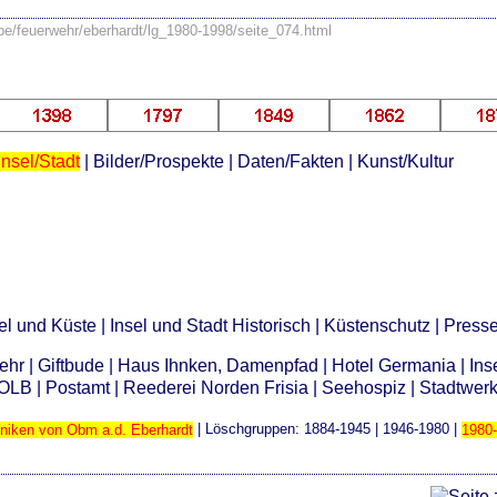
ebe/feuerwehr/eberhardt/lg_1980-1998/seite_074.html
Insel/Stadt
|
Bilder/Prospekte
|
Daten/Fakten
|
Kunst/Kultur
el und Küste
|
Insel und Stadt Historisch
|
Küstenschutz
|
Press
wehr
|
Giftbude
|
Haus Ihnken, Damenpfad
|
Hotel Germania
|
Ins
OLB
|
Postamt
|
Reederei Norden Frisia
|
Seehospiz
|
Stadtwer
niken von Obm a.d. Eberhardt
| Löschgruppen:
1884-1945
|
1946-1980
|
1980