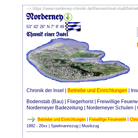
-->
https://www.norderney-chronik.de/themen/insel-stadt/betri
Norderney
53° 42' 26" N 7° 8' 49
Chronik einer Insel
Chronik der Insel
|
Betriebe und Einrichtungen
|
Ins
Bodenstab (Bau)
|
Fliegerhorst
|
Freiwillige Feuer
Norderneyer Badezeitung
|
Norderneyer Schulen
|
Betriebe und Einrichtungen
|
Freiwillige Feuerwehr
|
Chro
1992 - 20xx
|
Spielmannszug
|
Musikzug