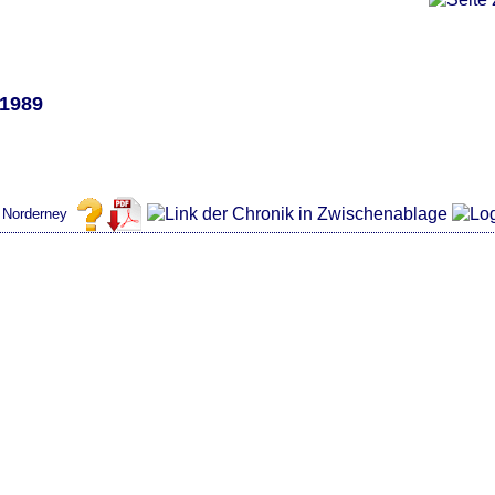
.1989
t Norderney