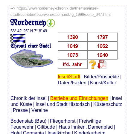
-->
https://www.norderney-chronik.de/themen/insel-
stadt/betriebe/feuerwehr/eberhardt/lg_1999/seite_047.html
Norderney
53° 42' 26" N 7° 8' 49
Chronik einer Insel
Insel/Stadt
|
Bilder/Prospekte
|
Daten/Fakten
|
Kunst/Kultur
Chronik der Insel
|
Betriebe und Einrichtungen
|
Insel
und Küste
|
Insel und Stadt Historisch
|
Küstenschutz
|
Presse
|
Vereine
Bodenstab (Bau)
|
Fliegerhorst
|
Freiwillige
Feuerwehr
|
Giftbude
|
Haus Ihnken, Damenpfad
|
Hotel Germania
|
Inselkirche
|
Kinderkurheim