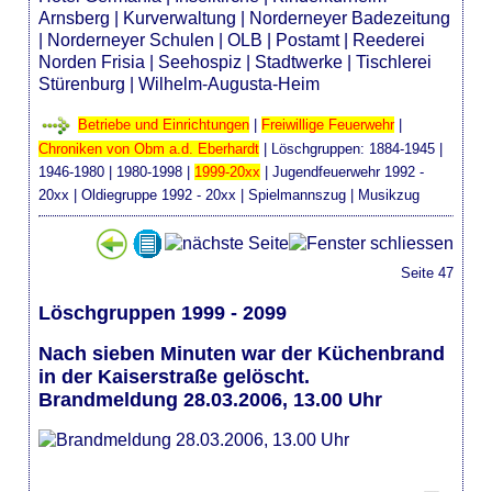
Arnsberg
|
Kurverwaltung
|
Norderneyer Badezeitung
|
Norderneyer Schulen
|
OLB
|
Postamt
|
Reederei
Norden Frisia
|
Seehospiz
|
Stadtwerke
|
Tischlerei
Stürenburg
|
Wilhelm-Augusta-Heim
Betriebe und Einrichtungen
|
Freiwillige Feuerwehr
|
Chroniken von Obm a.d. Eberhardt
| Löschgruppen:
1884-1945
|
1946-1980
|
1980-1998
|
1999-20xx
|
Jugendfeuerwehr 1992 -
20xx
|
Oldiegruppe 1992 - 20xx
|
Spielmannszug
|
Musikzug
Seite 47
Löschgruppen 1999 - 2099
Nach sieben Minuten war der Küchenbrand
in der Kaiserstraße gelöscht.
Brandmeldung 28.03.2006, 13.00 Uhr