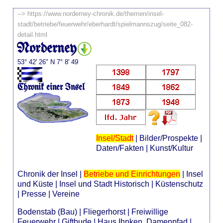
-->
https://www.norderney-chronik.de/themen/insel-
stadt/betriebe/feuerwehr/eberhardt/spielmannszug/seite_082-
detail.html
Norderney
53° 42' 26" N 7° 8' 49
Chronik einer Insel
Insel/Stadt
|
Bilder/Prospekte
|
Daten/Fakten
|
Kunst/Kultur
Chronik der Insel
|
Betriebe und Einrichtungen
|
Insel
und Küste
|
Insel und Stadt Historisch
|
Küstenschutz
|
Presse
|
Vereine
Bodenstab (Bau)
|
Fliegerhorst
|
Freiwillige
Feuerwehr
|
Giftbude
|
Haus Ihnken, Damenpfad
|