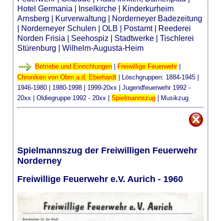
Hotel Germania
|
Inselkirche
|
Kinderkurheim
Arnsberg
|
Kurverwaltung
|
Norderneyer Badezeitung
|
Norderneyer Schulen
|
OLB
|
Postamt
|
Reederei
Norden Frisia
|
Seehospiz
|
Stadtwerke
|
Tischlerei
Stürenburg
|
Wilhelm-Augusta-Heim
Betriebe und Einrichtungen
|
Freiwillige Feuerwehr
|
Chroniken von Obm a.d. Eberhardt
| Löschgruppen:
1884-1945
|
1946-1980
|
1980-1998
|
1999-20xx
|
Jugendfeuerwehr 1992 -
20xx
|
Oldiegruppe 1992 - 20xx
|
Spielmannszug
|
Musikzug
Spielmannszug der Freiwilligen Feuerwehr
Norderney
Freiwillige Feuerwehr e.V. Aurich - 1960