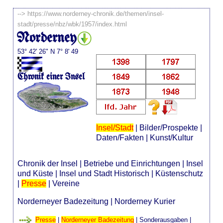
-->
https://www.norderney-chronik.de/themen/insel-
stadt/presse/nbz/wbk/1957/index.html
Norderney
53° 42' 26" N 7° 8' 49
Chronik einer Insel
Insel/Stadt
|
Bilder/Prospekte
|
Daten/Fakten
|
Kunst/Kultur
Chronik der Insel
|
Betriebe und Einrichtungen
|
Insel
und Küste
|
Insel und Stadt Historisch
|
Küstenschutz
|
Presse
|
Vereine
Norderneyer Badezeitung
|
Norderney Kurier
Presse
|
Norderneyer Badezeitung
|
Sonderausgaben
|