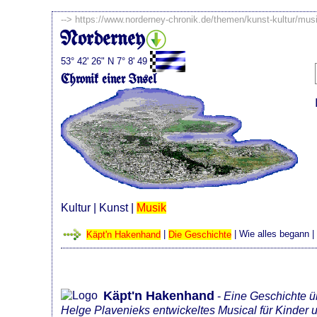
-->
https://www.norderney-chronik.de/themen/kunst-kultur/mu
Norderney
53° 42' 26" N 7° 8' 49
Chronik einer Insel
Kultur
|
Kunst
|
Musik
Käpt'n Hakenhand
|
Die Geschichte
|
Wie alles begann
Käpt'n Hakenhand
-
Eine Geschichte üb
Helge Plavenieks entwickeltes Musical für Kinder 