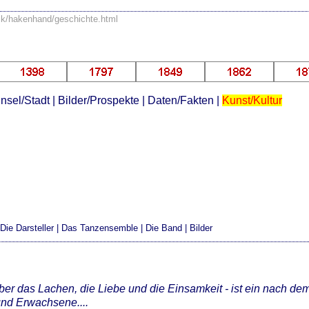
sik/hakenhand/geschichte.html
Insel/Stadt
|
Bilder/Prospekte
|
Daten/Fakten
|
Kunst/Kultur
|
Die Darsteller
|
Das Tanzensemble
|
Die Band
|
Bilder
er das Lachen, die Liebe und die Einsamkeit - ist ein nach de
und Erwachsene....