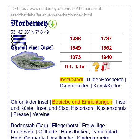
-->
https://www.norderney-chronik.de/themen/insel-
stadt/betriebe/feuerwehr/eberhardt/index.html
Norderney
53° 42' 26" N 7° 8' 49
Chronik einer Insel
Insel/Stadt
|
Bilder/Prospekte
|
Daten/Fakten
|
Kunst/Kultur
Chronik der Insel
|
Betriebe und Einrichtungen
|
Insel
und Küste
|
Insel und Stadt Historisch
|
Küstenschutz
|
Presse
|
Vereine
Bodenstab (Bau)
|
Fliegerhorst
|
Freiwillige
Feuerwehr
|
Giftbude
|
Haus Ihnken, Damenpfad
|
Hotel Germania
|
Inselkirche
|
Kinderkurheim