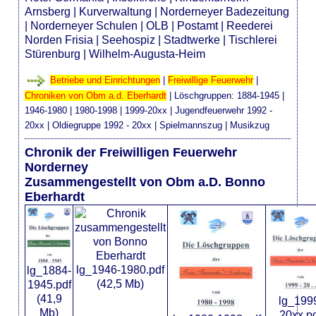
Arnsberg
|
Kurverwaltung
|
Norderneyer Badezeitung
|
Norderneyer Schulen
|
OLB
|
Postamt
|
Reederei
Norden Frisia
|
Seehospiz
|
Stadtwerke
|
Tischlerei
Stürenburg
|
Wilhelm-Augusta-Heim
Betriebe und Einrichtungen
|
Freiwillige Feuerwehr
|
Chroniken von Obm a.d. Eberhardt
| Löschgruppen:
1884-1945
|
1946-1980
|
1980-1998
|
1999-20xx
|
Jugendfeuerwehr 1992 -
20xx
|
Oldiegruppe 1992 - 20xx
|
Spielmannszug
|
Musikzug
Chronik der Freiwilligen Feuerwehr
Norderney
Zusammengestellt von Obm a.D. Bonno
Eberhardt
lg_1946-1980.pdf
lg_1884-
(42,5 Mb)
1945.pdf
(41,9
lg_199
Mb)
20xx.p