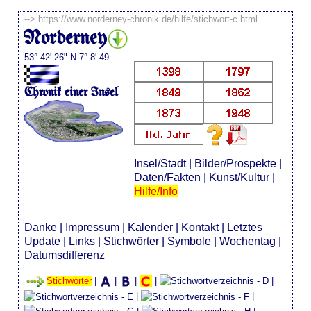
-->
https://www.norderney-chronik.de/hilfe/stichwort-c.html
Norderney
53° 42' 26" N 7° 8' 49
Chronik einer Insel
Insel/Stadt
|
Bilder/Prospekte
|
Daten/Fakten
|
Kunst/Kultur
|
Hilfe/Info
Danke
|
Impressum
|
Kalender
|
Kontakt
|
Letztes
Update
|
Links
|
Stichwörter
|
Symbole
|
Wochentag
|
Datumsdifferenz
Stichwörter
|
|
|
|
|
|
|