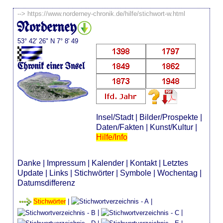
-->
https://www.norderney-chronik.de/hilfe/stichwort-w.html
Norderney
53° 42' 26" N 7° 8' 49
Chronik einer Insel
Insel/Stadt
|
Bilder/Prospekte
|
Daten/Fakten
|
Kunst/Kultur
|
Hilfe/Info
Danke
|
Impressum
|
Kalender
|
Kontakt
|
Letztes
Update
|
Links
|
Stichwörter
|
Symbole
|
Wochentag
|
Datumsdifferenz
Stichwörter
|
|
|
|