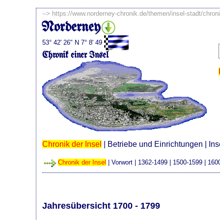
-->
https://www.norderney-chronik.de/themen/insel-stadt/chron
Norderney
53° 42' 26" N 7° 8' 49
Chronik einer Insel
Chronik der Insel
|
Betriebe und Einrichtungen
|
Ins
Chronik der Insel
|
Vorwort
|
1362-1499
|
1500-1599
|
160
Jahresübersicht 1700 - 1799