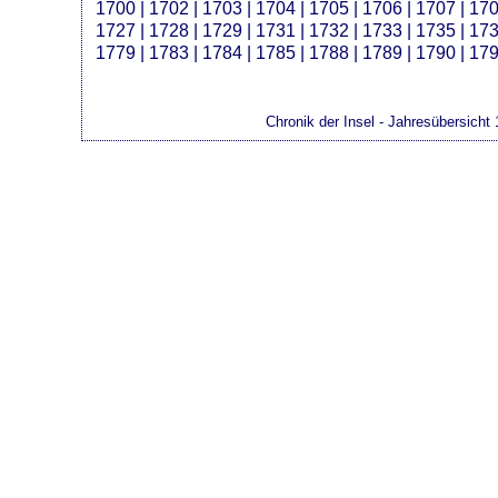
1700
|
1702
|
1703
|
1704
|
1705
|
1706
|
1707
|
17
1727
|
1728
|
1729
|
1731
|
1732
|
1733
|
1735
|
17
1779
|
1783
|
1784
|
1785
|
1788
|
1789
|
1790
|
17
Chronik der Insel - Jahresübersicht