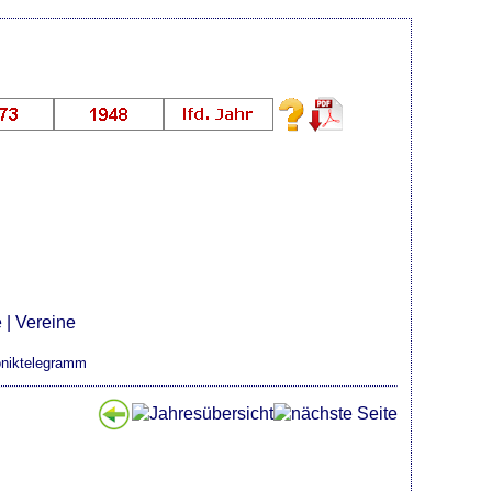
e
|
Vereine
oniktelegramm