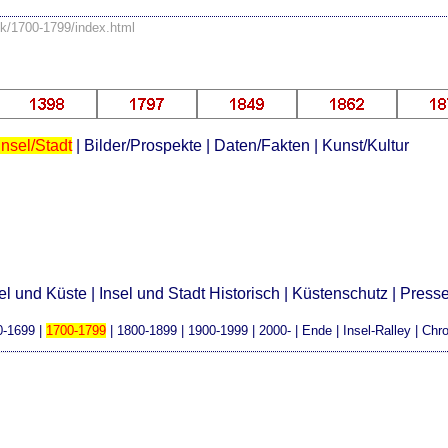
ik/1700-1799/index.html
Insel/Stadt
|
Bilder/Prospekte
|
Daten/Fakten
|
Kunst/Kultur
el und Küste
|
Insel und Stadt Historisch
|
Küstenschutz
|
Press
0-1699
|
1700-1799
|
1800-1899
|
1900-1999
|
2000-
|
Ende
|
Insel-Ralley
|
Chr