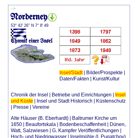
-->
Norderney
53° 42' 26" N 7° 8' 49
Chronik einer Insel
Insel/Stadt
|
Bilder/Prospekte
|
Daten/Fakten
|
Kunst/Kultur
Chronik der Insel
|
Betriebe und Einrichtungen
|
Insel
und Küste
|
Insel und Stadt Historisch
|
Küstenschutz
|
Presse
|
Vereine
Alte Häuser (B. Eberhardt)
|
Baltrumer Kirche um
1650
|
Beaufortskala
|
Bodenbeschaffenheit
|
Dünen,
Watt, Salzwiesen
|
G. Kampfer Veröffentlichungen
|
Hoch- und Niedrigwasser
|
Inselmühle (I. Pugatchov)