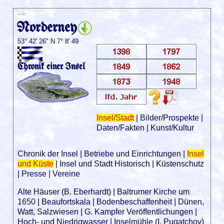
-->
Norderney
53° 42' 26" N 7° 8' 49
Chronik einer Insel
Insel/Stadt
|
Bilder/Prospekte
|
Daten/Fakten
|
Kunst/Kultur
Chronik der Insel
|
Betriebe und Einrichtungen
|
Insel
und Küste
|
Insel und Stadt Historisch
|
Küstenschutz
|
Presse
|
Vereine
Alte Häuser (B. Eberhardt)
|
Baltrumer Kirche um
1650
|
Beaufortskala
|
Bodenbeschaffenheit
|
Dünen,
Watt, Salzwiesen
|
G. Kampfer Veröffentlichungen
|
Hoch- und Niedrigwasser
|
Inselmühle (I. Pugatchov)