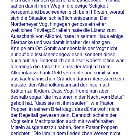
sahen damit ihren Weg in die ewige Seligkeit
versperrt und beschwerten sich beim Fürsten, worauf
sich die Situation schließlich entspannte. Der
Norderneyer Vogt hingegen genoss ein eher
weltliches Privileg: Er allein hatte die Lizenz zum
Ausschank von Alkohol, hatte in seinem Haus einige
Bierbänke und war damit Inhaber der einzigen
Kneipe am Ort. Somit war ebenfalls der Vogt nicht
nur auf die Insulaner angewiesen, sondern diese
auch auf ihn. Bedenklich an dieser Konstellation war
allerdings die Tatsache, dass der Vogt mit dem
Alkoholausschank Geld verdiente und somit schon
aus kaufmännischen Gründen daran interessiert sein
musste, den Alkoholkonsum auf der Insel nach
Kräften zu fördern. Dass Vogt Tromp nun aber
deshalb sogar "die Insulaner in der Nacht vom Bette"
geholt hat, "dass sie mit ihm saufen", wie Pastor
Poppen in seinem Brief klagt, das dürfte wohl nicht
der Regelfall gewesen sein. Dennoch scheint der
Vogt seine Machtposition auch mit zweifelhaften
Mitteln ausgenutzt zu haben, denn Pastor Poppen
berichtet: "Die ihm in dem liederlichen Wesen nicht