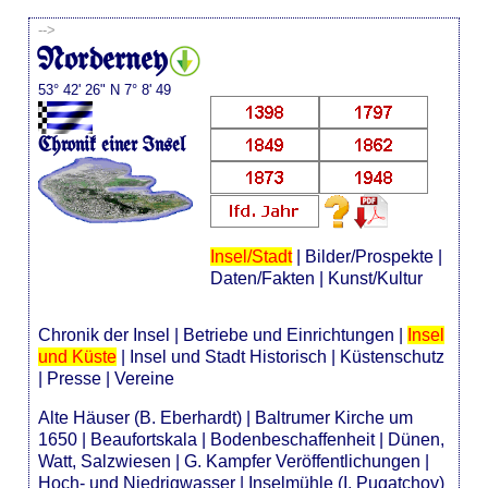
-->
Norderney
53° 42' 26" N 7° 8' 49
Chronik einer Insel
Insel/Stadt
|
Bilder/Prospekte
|
Daten/Fakten
|
Kunst/Kultur
Chronik der Insel
|
Betriebe und Einrichtungen
|
Insel
und Küste
|
Insel und Stadt Historisch
|
Küstenschutz
|
Presse
|
Vereine
Alte Häuser (B. Eberhardt)
|
Baltrumer Kirche um
1650
|
Beaufortskala
|
Bodenbeschaffenheit
|
Dünen,
Watt, Salzwiesen
|
G. Kampfer Veröffentlichungen
|
Hoch- und Niedrigwasser
|
Inselmühle (I. Pugatchov)